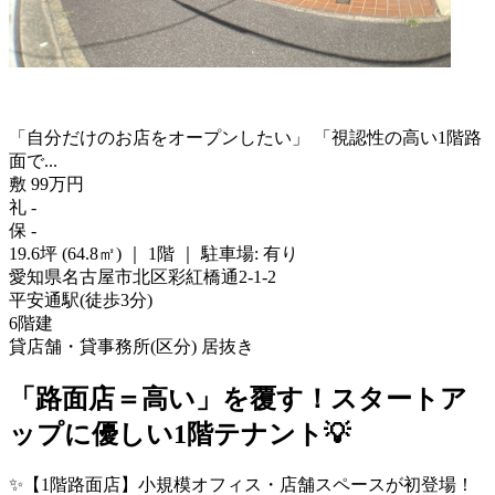
「自分だけのお店をオープンしたい」 「視認性の高い1階路
面で...
敷
99
万
円
礼
-
保
-
19.6坪 (64.8㎡)
｜
1階
｜
駐車場: 有り
愛知県名古屋市北区彩紅橋通2-1-2
平安通駅
(
徒歩
3分
)
6階建
貸店舗・貸事務所(区分)
居抜き
「路面店＝高い」を覆す！スタートア
ップに優しい1階テナント💡
✨【1階路面店】小規模オフィス・店舗スペースが初登場！