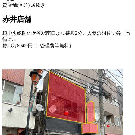
貸店舗(区分)
居抜き
赤井店舗
JR中央線阿佐ケ谷駅南口より徒歩2分。人気の阿佐ヶ谷一番
街に...
賃
23
万
6,500
円
（+管理費等
無料
）