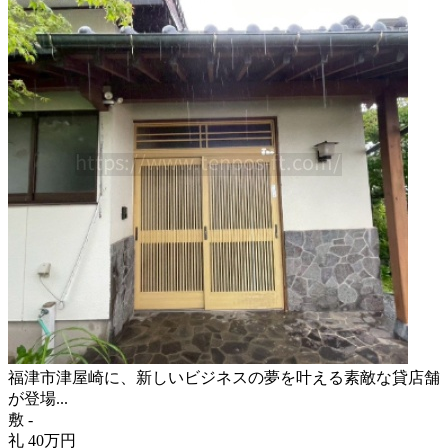
福津市津屋崎に、新しいビジネスの夢を叶える素敵な貸店舗
が登場...
敷
-
礼
40
万
円