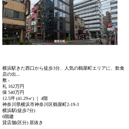
横浜駅きた西口から徒歩3分、人気の鶴屋町エリアに、飲食
店の出...
敷
-
礼
162
万
円
保
540
万
円
12.5坪 (41.29㎡)
｜
4階
神奈川県横浜市神奈川区鶴屋町2-19-3
横浜駅
(
徒歩
7分
)
6階建
貸店舗(区分)
居抜き