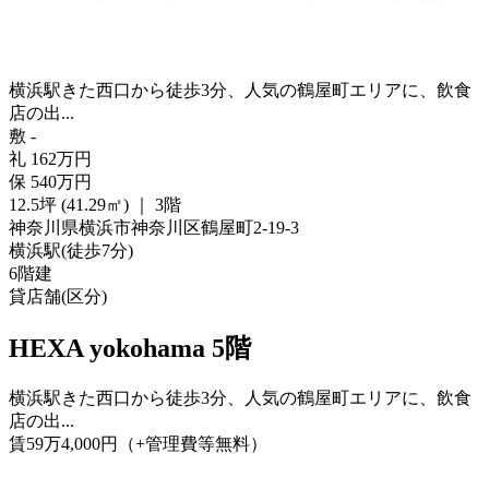
横浜駅きた西口から徒歩3分、人気の鶴屋町エリアに、飲食
店の出...
敷
-
礼
162
万
円
保
540
万
円
12.5坪 (41.29㎡)
｜
3階
神奈川県横浜市神奈川区鶴屋町2-19-3
横浜駅
(
徒歩
7分
)
6階建
貸店舗(区分)
HEXA yokohama 5階
横浜駅きた西口から徒歩3分、人気の鶴屋町エリアに、飲食
店の出...
賃
59
万
4,000
円
（+管理費等
無料
）