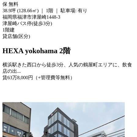
保
無料
38.9坪 (128.66㎡)
｜
1階
｜
駐車場: 有り
福岡県福津市津屋崎1448-3
津屋崎バス停
(
徒歩
3分
)
1階建
貸店舗(区分)
HEXA yokohama 2階
横浜駅きた西口から徒歩3分、人気の鶴屋町エリアに、飲食
店の出...
賃
63
万
8,000
円
（+管理費等
無料
）