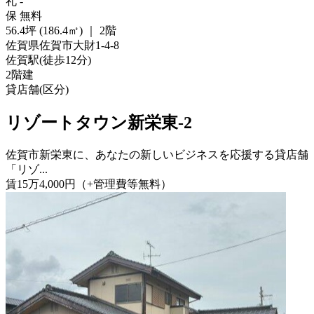
礼
-
保
無料
56.4坪 (186.4㎡)
｜
2階
佐賀県佐賀市大財1-4-8
佐賀駅
(
徒歩
12分
)
2階建
貸店舗(区分)
リゾートタウン新栄東-2
佐賀市新栄東に、あなたの新しいビジネスを応援する貸店舗
「リゾ...
賃
15
万
4,000
円
（+管理費等
無料
）