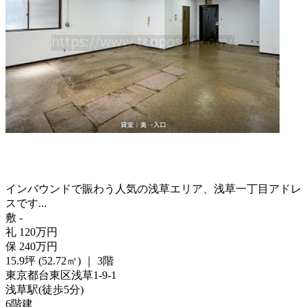
インバウンドで賑わう人気の浅草エリア、浅草一丁目アドレ
スです...
敷
-
礼
120
万
円
保
240
万
円
15.9坪 (52.72㎡)
｜
3階
東京都台東区浅草1-9-1
浅草駅
(
徒歩
5分
)
6階建