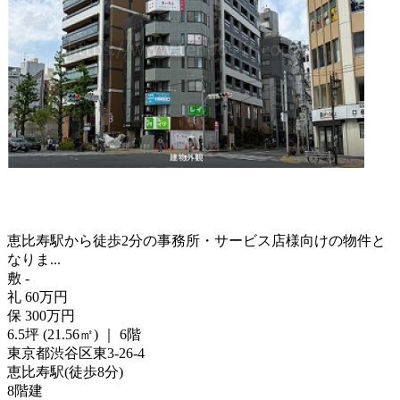
恵比寿駅から徒歩2分の事務所・サービス店様向けの物件と
なりま...
敷
-
礼
60
万
円
保
300
万
円
6.5坪 (21.56㎡)
｜
6階
東京都渋谷区東3-26-4
恵比寿駅
(
徒歩
8分
)
8階建