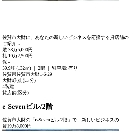
佐賀市大財に、あなたの新しいビジネスを応援する貸店舗の
ご紹介...
敷
38
万
5,000
円
礼
19
万
2,500
円
保
-
39.9坪 (132㎡)
｜
2階
｜
駐車場: 有り
佐賀県佐賀市大財1-6-29
大財町
(
徒歩
3分
)
4階建
貸店舗(区分)
e-Sevenビル/2階
佐賀市大財の「e-Sevenビル/2階」で、新しいビジネスの...
賃
19
万
8,000
円