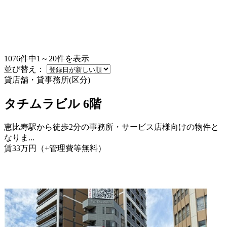
1076件中1～20件を表示
並び替え：
貸店舗・貸事務所(区分)
タチムラビル 6階
恵比寿駅から徒歩2分の事務所・サービス店様向けの物件と
なりま...
賃
33
万
円
（+管理費等
無料
）