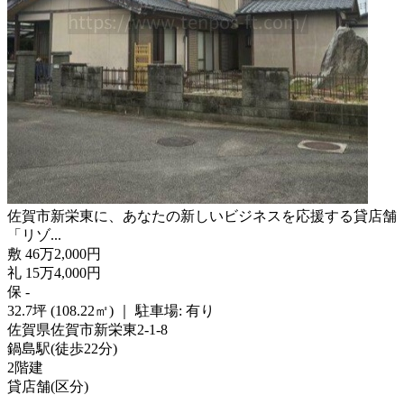
佐賀市新栄東に、あなたの新しいビジネスを応援する貸店舗
「リゾ...
敷
46
万
2,000
円
礼
15
万
4,000
円
保
-
32.7坪 (108.22㎡)
｜
駐車場: 有り
佐賀県佐賀市新栄東2-1-8
鍋島駅
(
徒歩
22分
)
2階建
貸店舗(区分)