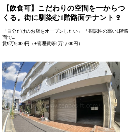
【飲食可】こだわりの空間を一からつ
くる。街に馴染む1階路面テナント🍷
「自分だけのお店をオープンしたい」 「視認性の高い1階路
面で...
賃
9
万
9,000
円
（+管理費等
1
万
1,000
円
）