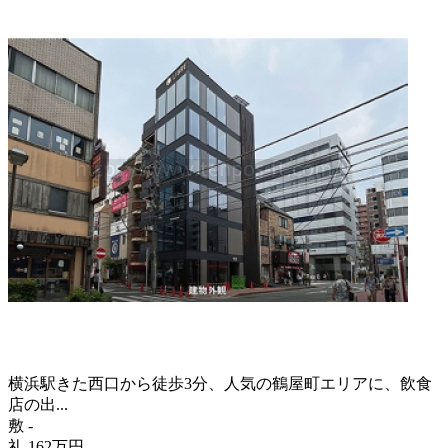
横浜駅きた西口から徒歩3分、人気の鶴屋町エリアに、飲食
店の出...
敷
-
礼
162
万
円