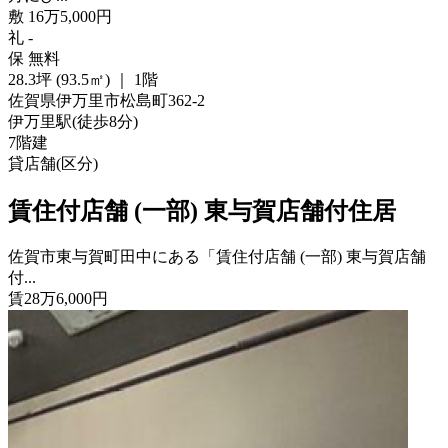
敷
16
万
5,000
円
礼
-
保
無料
28.3坪 (93.5㎡)
｜
1階
佐賀県伊万里市松島町362-2
伊万里駅
(
徒歩
8分
)
7階建
貸店舗(区分)
賃住付店舗 (一部) 東与賀店舗付住居
佐賀市東与賀町田中にある「賃住付店舗 (一部) 東与賀店舗
付...
賃
28
万
6,000
円