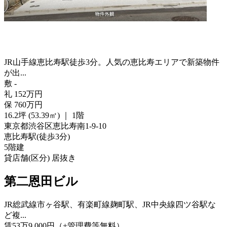
JR山手線恵比寿駅徒歩3分。人気の恵比寿エリアで新築物件
が出...
敷
-
礼
152
万
円
保
760
万
円
16.2坪 (53.39㎡)
｜
1階
東京都渋谷区恵比寿南1-9-10
恵比寿駅
(
徒歩
3分
)
5階建
貸店舗(区分)
居抜き
第二恩田ビル
JR総武線市ヶ谷駅、有楽町線麹町駅、JR中央線四ツ谷駅な
ど複...
賃
53
万
9,000
円
（+管理費等
無料
）