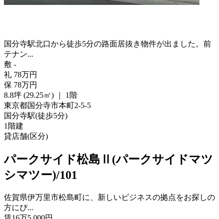
国分寺駅北口から徒歩5分の路面居抜き物件が出ました。前
テナン...
敷
-
礼
78
万
円
保
78
万
円
8.8坪 (29.25㎡)
｜
1階
東京都国分寺市本町2-5-5
国分寺駅
(
徒歩
5分
)
1階建
貸店舗(区分)
パークサイド松島Ⅱ(パークサイドマツ
シマツー)/101
佐賀県伊万里市松島町に、新しいビジネスの拠点をお探しの
方にぴ...
賃
16
万
5,000
円