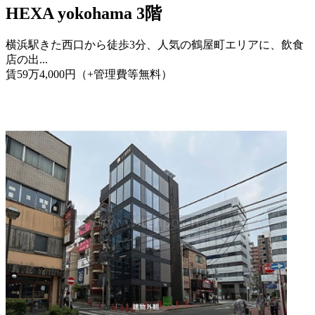
HEXA yokohama 3階
横浜駅きた西口から徒歩3分、人気の鶴屋町エリアに、飲食
店の出...
賃
59
万
4,000
円
（+管理費等
無料
）