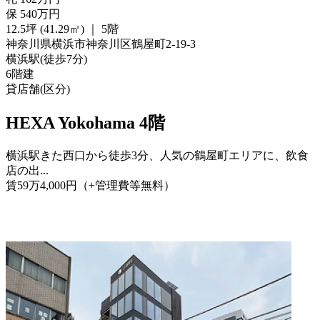
保
540
万
円
12.5坪 (41.29㎡)
｜
5階
神奈川県横浜市神奈川区鶴屋町2-19-3
横浜駅
(
徒歩
7分
)
6階建
貸店舗(区分)
HEXA Yokohama 4階
横浜駅きた西口から徒歩3分、人気の鶴屋町エリアに、飲食
店の出...
賃
59
万
4,000
円
（+管理費等
無料
）