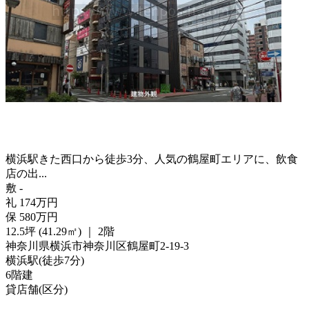
横浜駅きた西口から徒歩3分、人気の鶴屋町エリアに、飲食
店の出...
敷
-
礼
174
万
円
保
580
万
円
12.5坪 (41.29㎡)
｜
2階
神奈川県横浜市神奈川区鶴屋町2-19-3
横浜駅
(
徒歩
7分
)
6階建
貸店舗(区分)