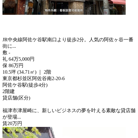
JR中央線阿佐ケ谷駅南口より徒歩2分。人気の阿佐ヶ谷一番
街に...
敷
-
礼
64
万
5,000
円
保
86
万
円
10.5坪 (34.71㎡)
｜
2階
東京都杉並区阿佐谷南2-20-6
阿佐ケ谷駅
(
徒歩
4分
)
2階建
貸店舗(区分)
福津市津屋崎に、新しいビジネスの夢を叶える素敵な貸店舗
が登場...
賃
20
万
円