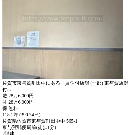
佐賀市東与賀町田中にある「賃住付店舗 (一部) 東与賀店舗
付...
敷
28
万
6,000
円
礼
28
万
6,000
円
保
無料
118.1坪 (390.54㎡)
佐賀県佐賀市東与賀町田中中 565-1
東与賀郵便局前
(
徒歩
1分
)
2階建