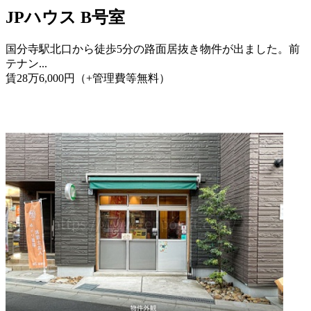
JPハウス B号室
国分寺駅北口から徒歩5分の路面居抜き物件が出ました。前
テナン...
賃
28
万
6,000
円
（+管理費等
無料
）