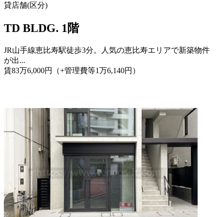
貸店舗(区分)
TD BLDG. 1階
JR山手線恵比寿駅徒歩3分。人気の恵比寿エリアで新築物件
が出...
賃
83
万
6,000
円
（+管理費等
1
万
6,140
円
）