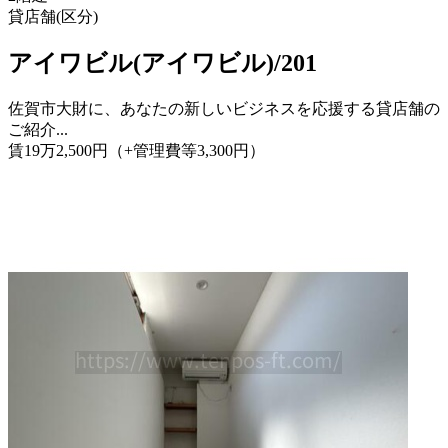
貸店舗(区分)
アイワビル(アイワビル)/201
佐賀市大財に、あなたの新しいビジネスを応援する貸店舗の
ご紹介...
賃
19
万
2,500
円
（+管理費等
3,300
円
）