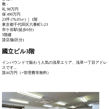
敷
-
礼
98
万
円
保
490
万
円
23坪 (76.03㎡)
｜
1階
東京都千代田区六番町1-23
市ケ谷駅
(
徒歩
6分
)
5階建
貸店舗(区分)
國立ビル3階
インバウンドで賑わう人気の浅草エリア、浅草一丁目アドレ
スです...
賃
44
万
円
（+管理費等
無料
）